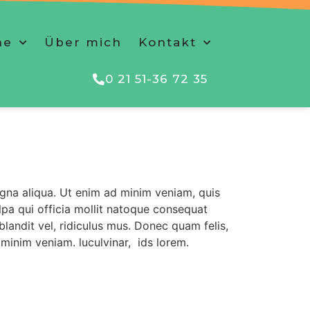
he
Über mich
Kontakt
0 21 51-36 72 35
agna aliqua. Ut enim ad minim veniam, quis
ulpa qui officia mollit natoque consequat
landit vel, ridiculus mus. Donec quam felis,
minim veniam. luculvinar, ids lorem.