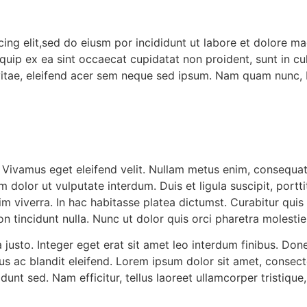
ing elit,sed do eiusm por incididunt ut labore et dolore m
liquip ex ea sint occaecat cupidatat non proident, sunt in c
 vitae, eleifend acer sem neque sed ipsum. Nam quam nunc, 
 Vivamus eget eleifend velit. Nullam metus enim, consequat
m dolor ut vulputate interdum. Duis et ligula suscipit, portt
nim viverra. In hac habitasse platea dictumst. Curabitur quis
 tincidunt nulla. Nunc ut dolor quis orci pharetra molestie
ia justo. Integer eget erat sit amet leo interdum finibus. 
sus ac blandit eleifend. Lorem ipsum dolor sit amet, consect
dunt sed. Nam efficitur, tellus laoreet ullamcorper tristique,