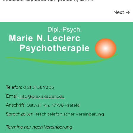
Next
→
Telefon:
0 21 51-36 72 35
Email:
info@praxis-leclerc.de
Anschrift:
Ostwall 144, 47798 Krefeld
Sprechzeiten:
Nach telefonischer Vereinbarung
Termine nur nach Vereinbarung