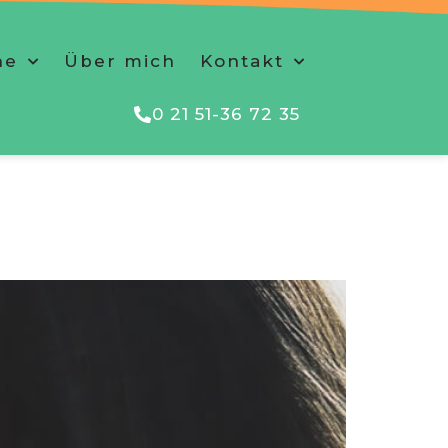
he
Über mich
Kontakt
0 21 51-36 72 35