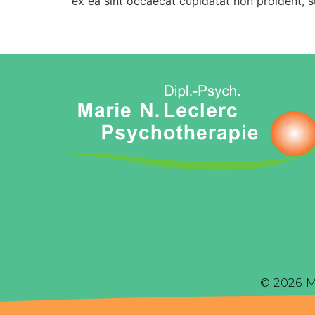
ex ea sint occaecat cupidatat non proident, s
© 2026 M