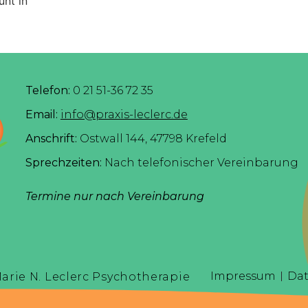
unt in
Telefon:
0 21 51-36 72 35
Email:
info@praxis-leclerc.de
Anschrift:
Ostwall 144, 47798 Krefeld
Sprechzeiten:
Nach telefonischer Vereinbarung
Termine nur nach Vereinbarung
Impressum
Dat
arie N. Leclerc Psychotherapie