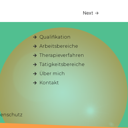
Next
→
Qualifikation
Arbeitsbereiche
Therapieverfahren
Tätigkeitsbereiche
Über mich
Kontakt
enschutz